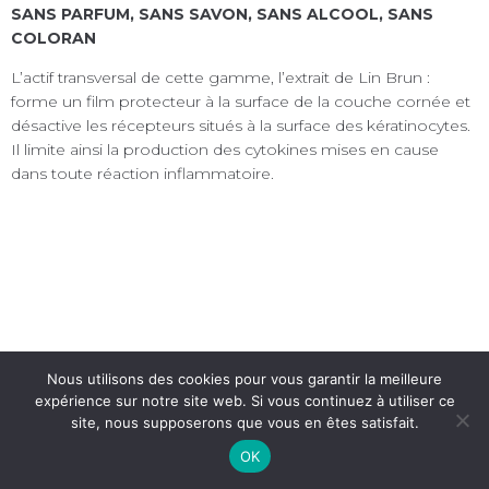
SANS PARFUM, SANS SAVON, SANS ALCOOL, SANS
COLORAN
L’actif transversal de cette gamme, l’extrait de Lin Brun :
forme un film protecteur à la surface de la couche cornée et
désactive les récepteurs situés à la surface des kératinocytes.
Il limite ainsi la production des cytokines mises en cause
dans toute réaction inflammatoire.
Nous utilisons des cookies pour vous garantir la meilleure
expérience sur notre site web. Si vous continuez à utiliser ce
© 2026 Monstroid2 | Multipurpose WP Theme with Elementor Page Builder
site, nous supposerons que vous en êtes satisfait.
OK