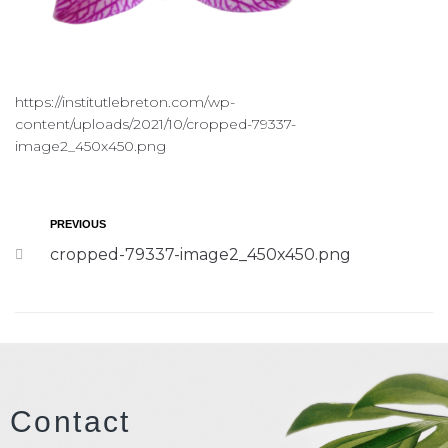
https://institutlebreton.com/wp-
content/uploads/2021/10/cropped-79337-
image2_450x450.png
PREVIOUS
cropped-79337-image2_450x450.png
Contact