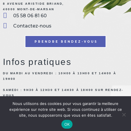
8 AVENUE ARISTIDE BRIAND,
40000 MONT-DE-MARSAN
05 58 06 81 60
Contactez-nous
PRENDRE RENDEZ-VOUS
Infos pratiques
DU MARDI AU VENDREDI : 10H00 À 13H00 ET 14H00 À
19H00
SAMEDI : 9H30 À 12H30 ET 14H30 À 18H00 SUR RENDEZ-
VOUS
Nous utilisons des cookies pour vous garantir la meilleure
MODES DE PAIEMENT ACCEPTÉS : CHÈQUE, CB, ESPÈCE.
expérience sur notre site web. Si vous continuez à utiliser ce
site, nous supposerons que vous en êtes satisfait.
© 2023 Institut LeBreton. tous droits réservés. | Réalisation
Nouveausoft.com
|
Mentions
OK
légales
|
Politique de confidentialité