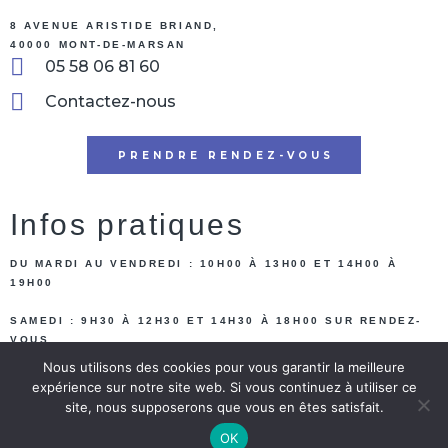
8 AVENUE ARISTIDE BRIAND,
40000 MONT-DE-MARSAN
05 58 06 81 60
Contactez-nous
PRENDRE RENDEZ-VOUS
Infos pratiques
DU MARDI AU VENDREDI : 10H00 À 13H00 ET 14H00 À
19H00
SAMEDI : 9H30 À 12H30 ET 14H30 À 18H00 SUR RENDEZ-
VOUS
Nous utilisons des cookies pour vous garantir la meilleure
MODES DE PAIEMENT ACCEPTÉS : CHÈQUE, CB, ESPÈCE.
expérience sur notre site web. Si vous continuez à utiliser ce
site, nous supposerons que vous en êtes satisfait.
© 2023 Institut LeBreton. tous droits réservés. | Réalisation
Nouveausoft.com
|
Mentions
OK
légales
|
Politique de confidentialité